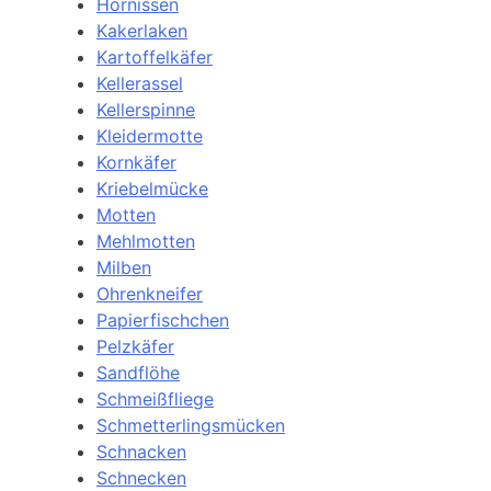
Hornissen
Kakerlaken
Kartoffelkäfer
Kellerassel
Kellerspinne
Kleidermotte
Kornkäfer
Kriebelmücke
Motten
Mehlmotten
Milben
Ohrenkneifer
Papierfischchen
Pelzkäfer
Sandflöhe
Schmeißfliege
Schmetterlingsmücken
Schnacken
Schnecken