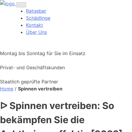
Ratgeber
Schädlinge
Kontakt
Über Uns
Montag bis Sonntag für Sie im Einsatz
Privat- und Geschäftskunden
Staatlich geprüfte Partner
Home
/
Spinnen vertreiben
ᐅ Spinnen vertreiben: So
bekämpfen Sie die