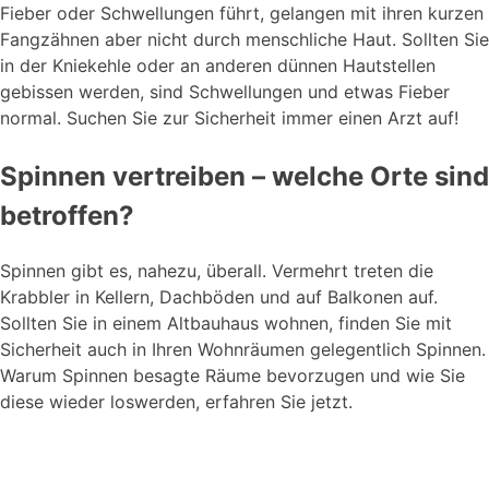
Fieber oder Schwellungen führt, gelangen mit ihren kurzen
Fangzähnen aber nicht durch menschliche Haut. Sollten Sie
in der Kniekehle oder an anderen dünnen Hautstellen
gebissen werden, sind Schwellungen und etwas Fieber
normal. Suchen Sie zur Sicherheit immer einen Arzt auf!
Spinnen vertreiben – welche Orte sind
betroffen?
Spinnen gibt es, nahezu, überall. Vermehrt treten die
Krabbler in Kellern, Dachböden und auf Balkonen auf.
Sollten Sie in einem Altbauhaus wohnen, finden Sie mit
Sicherheit auch in Ihren Wohnräumen gelegentlich Spinnen.
Warum Spinnen besagte Räume bevorzugen und wie Sie
diese wieder loswerden, erfahren Sie jetzt.