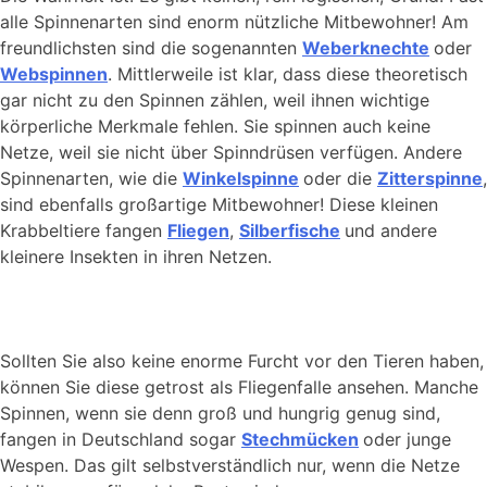
alle Spinnenarten sind enorm nützliche Mitbewohner! Am
freundlichsten sind die sogenannten
Weberknechte
oder
Webspinnen
. Mittlerweile ist klar, dass diese theoretisch
gar nicht zu den Spinnen zählen, weil ihnen wichtige
körperliche Merkmale fehlen. Sie spinnen auch keine
Netze, weil sie nicht über Spinndrüsen verfügen. Andere
Spinnenarten, wie die
Winkelspinne
oder die
Zitterspinne
,
sind ebenfalls großartige Mitbewohner! Diese kleinen
Krabbeltiere fangen
Fliegen
,
Silberfische
und andere
kleinere Insekten in ihren Netzen.
Sollten Sie also keine enorme Furcht vor den Tieren haben,
können Sie diese getrost als Fliegenfalle ansehen. Manche
Spinnen, wenn sie denn groß und hungrig genug sind,
fangen in Deutschland sogar
Stechmücken
oder junge
Wespen. Das gilt selbstverständlich nur, wenn die Netze