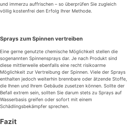
und immerzu auffrischen – so überprüfen Sie zugleich
völlig kostenfrei den Erfolg Ihrer Methode.
Sprays zum Spinnen vertreiben
Eine gerne genutzte chemische Möglichkeit stellen die
sogenannten Spinnensprays dar. Je nach Produkt sind
diese mittlerweile ebenfalls eine recht risikoarme
Möglichkeit zur Vertreibung der Spinnen. Viele der Sprays
enthalten jedoch weiterhin brennbare oder ätzende Stoffe,
die Ihnen und Ihrem Gebäude zusetzen können. Sollte der
Befall extrem sein, sollten Sie darum stets zu Sprays auf
Wasserbasis greifen oder sofort mit einem
Schädlingsbekämpfer sprechen.
Fazit