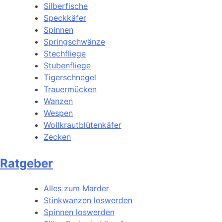
Silberfische
Speckkäfer
Spinnen
Springschwänze
Stechfliege
Stubenfliege
Tigerschnegel
Trauermücken
Wanzen
Wespen
Wollkrautblütenkäfer
Zecken
Ratgeber
Alles zum Marder
Stinkwanzen loswerden
Spinnen loswerden