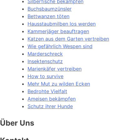
Silberfische bekämpfen
Buchsbaumzünsler
Bettwanzen töten
Hausstaubmilben los werden
Kammerjäger beauftragen
Katzen aus dem Garten vertreiben
Wie gefährlich Wespen sind
Marderschreck
Insektenschutz
Marienkäfer vertreiben
How to survive
Mehr Mut zu wilden Ecken
Bedrohte Vielfalt
Ameisen bekämpfen
Schutz ihrer Hunde
Über Uns