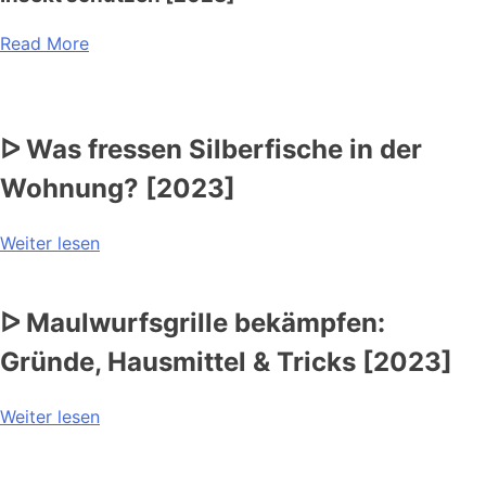
Read More
ᐅ Was fressen Silberfische in der
Wohnung? [2023]
Weiter lesen
ᐅ Maulwurfsgrille bekämpfen:
Gründe, Hausmittel & Tricks [2023]
Weiter lesen