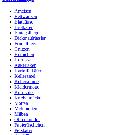
Ameisen
Bettwanzen
Blattläuse
Brotkäfer
Eintagsfliege
Dickmaulrüssler
Fruchtfliege
Gnitzen
Heimchen
Hornissen
Kakerlaken
Kartoffelkäfer
Kellerassel
Kellerspinne
Kleidermotte
Kornkäfer
Kriebelmücke
Motten
Mehlmotten
Milben
Ohrenkneifer
Papierfischchen
Pelzkäfer