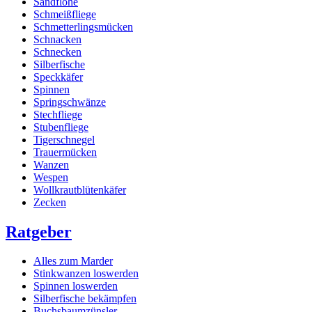
Sandflöhe
Schmeißfliege
Schmetterlingsmücken
Schnacken
Schnecken
Silberfische
Speckkäfer
Spinnen
Springschwänze
Stechfliege
Stubenfliege
Tigerschnegel
Trauermücken
Wanzen
Wespen
Wollkrautblütenkäfer
Zecken
Ratgeber
Alles zum Marder
Stinkwanzen loswerden
Spinnen loswerden
Silberfische bekämpfen
Buchsbaumzünsler