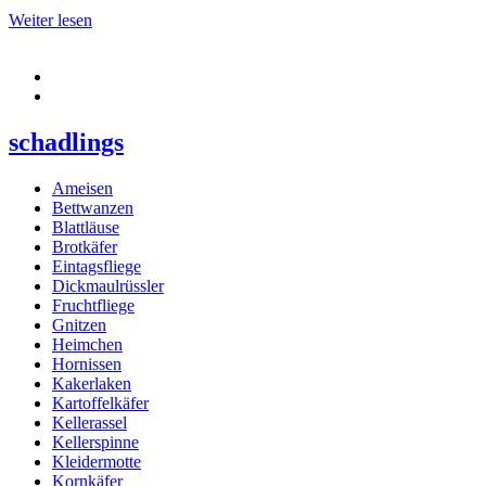
Weiter lesen
schadlings
Ameisen
Bettwanzen
Blattläuse
Brotkäfer
Eintagsfliege
Dickmaulrüssler
Fruchtfliege
Gnitzen
Heimchen
Hornissen
Kakerlaken
Kartoffelkäfer
Kellerassel
Kellerspinne
Kleidermotte
Kornkäfer