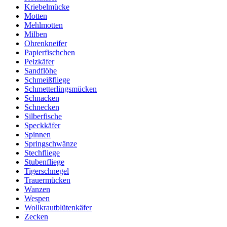
Kriebelmücke
Motten
Mehlmotten
Milben
Ohrenkneifer
Papierfischchen
Pelzkäfer
Sandflöhe
Schmeißfliege
Schmetterlingsmücken
Schnacken
Schnecken
Silberfische
Speckkäfer
Spinnen
Springschwänze
Stechfliege
Stubenfliege
Tigerschnegel
Trauermücken
Wanzen
Wespen
Wollkrautblütenkäfer
Zecken