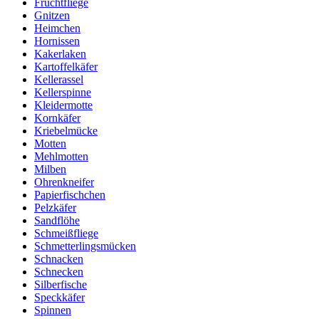
Fruchtfliege
Gnitzen
Heimchen
Hornissen
Kakerlaken
Kartoffelkäfer
Kellerassel
Kellerspinne
Kleidermotte
Kornkäfer
Kriebelmücke
Motten
Mehlmotten
Milben
Ohrenkneifer
Papierfischchen
Pelzkäfer
Sandflöhe
Schmeißfliege
Schmetterlingsmücken
Schnacken
Schnecken
Silberfische
Speckkäfer
Spinnen