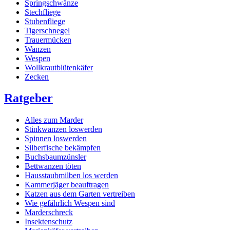
Springschwänze
Stechfliege
Stubenfliege
Tigerschnegel
Trauermücken
Wanzen
Wespen
Wollkrautblütenkäfer
Zecken
Ratgeber
Alles zum Marder
Stinkwanzen loswerden
Spinnen loswerden
Silberfische bekämpfen
Buchsbaumzünsler
Bettwanzen töten
Hausstaubmilben los werden
Kammerjäger beauftragen
Katzen aus dem Garten vertreiben
Wie gefährlich Wespen sind
Marderschreck
Insektenschutz