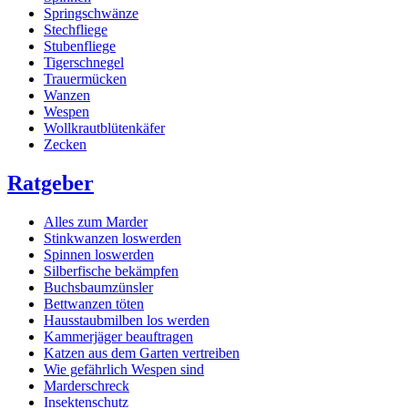
Springschwänze
Stechfliege
Stubenfliege
Tigerschnegel
Trauermücken
Wanzen
Wespen
Wollkrautblütenkäfer
Zecken
Ratgeber
Alles zum Marder
Stinkwanzen loswerden
Spinnen loswerden
Silberfische bekämpfen
Buchsbaumzünsler
Bettwanzen töten
Hausstaubmilben los werden
Kammerjäger beauftragen
Katzen aus dem Garten vertreiben
Wie gefährlich Wespen sind
Marderschreck
Insektenschutz