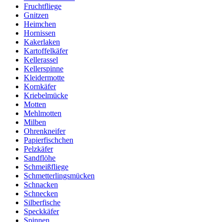
Fruchtfliege
Gnitzen
Heimchen
Hornissen
Kakerlaken
Kartoffelkäfer
Kellerassel
Kellerspinne
Kleidermotte
Kornkäfer
Kriebelmücke
Motten
Mehlmotten
Milben
Ohrenkneifer
Papierfischchen
Pelzkäfer
Sandflöhe
Schmeißfliege
Schmetterlingsmücken
Schnacken
Schnecken
Silberfische
Speckkäfer
Spinnen