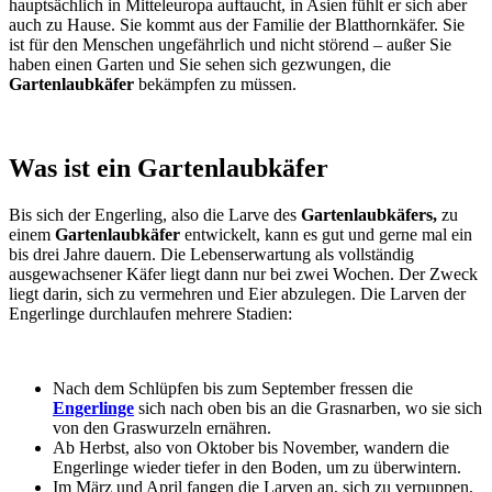
hauptsächlich in Mitteleuropa auftaucht, in Asien fühlt er sich aber
auch zu Hause. Sie kommt aus der Familie der Blatthornkäfer. Sie
ist für den Menschen ungefährlich und nicht störend – außer Sie
haben einen Garten und Sie sehen sich gezwungen, die
Gartenlaubkäfer
bekämpfen zu müssen.
Was ist ein Gartenlaubkäfer
Bis sich der Engerling, also die Larve des
Gartenlaubkäfers,
zu
einem
Gartenlaubkäfer
entwickelt, kann es gut und gerne mal ein
bis drei Jahre dauern. Die Lebenserwartung als vollständig
ausgewachsener Käfer liegt dann nur bei zwei Wochen. Der Zweck
liegt darin, sich zu vermehren und Eier abzulegen. Die Larven der
Engerlinge durchlaufen mehrere Stadien:
Nach dem Schlüpfen bis zum September fressen die
Engerlinge
sich nach oben bis an die Grasnarben, wo sie sich
von den Graswurzeln ernähren.
Ab Herbst, also von Oktober bis November, wandern die
Engerlinge wieder tiefer in den Boden, um zu überwintern.
Im März und April fangen die Larven an, sich zu verpuppen,