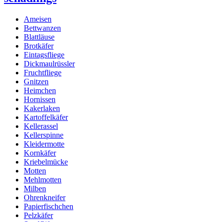
Ameisen
Bettwanzen
Blattläuse
Brotkäfer
Eintagsfliege
Dickmaulrüssler
Fruchtfliege
Gnitzen
Heimchen
Hornissen
Kakerlaken
Kartoffelkäfer
Kellerassel
Kellerspinne
Kleidermotte
Kornkäfer
Kriebelmücke
Motten
Mehlmotten
Milben
Ohrenkneifer
Papierfischchen
Pelzkäfer