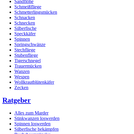
Sandflöhe
Schmeißfliege
Schmetterlingsmücken
Schnacken
Schnecken
Silberfische
Speckkäfer
Spinnen
Springschwänze
Stechfliege
Stubenfliege
Tigerschnegel
Trauermücken
Wanzen
Wespen
Wollkrautblütenkäfer
Zecken
Ratgeber
Alles zum Marder
Stinkwanzen loswerden
Spinnen loswerden
Silberfische bekämpfen