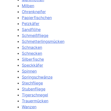
Milben
Ohrenkneifer
Papierfischchen
Pelzkäfer
Sandflöhe
Schmeißfliege
Schmetterlingsmücken
Schnacken
Schnecken
Silberfische
Speckkäfer
Spinnen
Springschwänze
Stechfliege
Stubenfliege
Tigerschnegel
Trauermücken
Wanzen