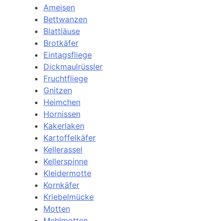
Ameisen
Bettwanzen
Blattläuse
Brotkäfer
Eintagsfliege
Dickmaulrüssler
Fruchtfliege
Gnitzen
Heimchen
Hornissen
Kakerlaken
Kartoffelkäfer
Kellerassel
Kellerspinne
Kleidermotte
Kornkäfer
Kriebelmücke
Motten
Mehlmotten