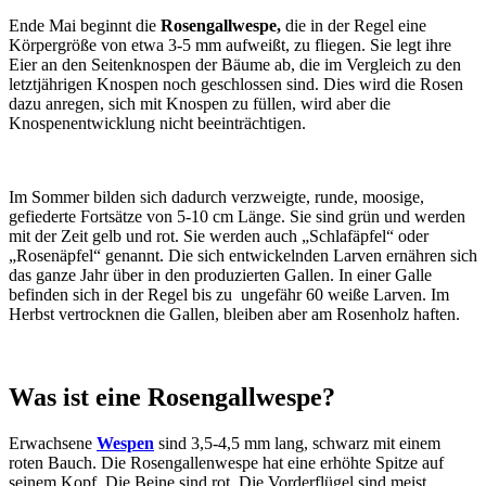
Ende Mai beginnt die
Rosengallwespe,
die in der Regel eine
Körpergröße von etwa 3-5 mm aufweißt, zu fliegen. Sie legt ihre
Eier an den Seitenknospen der Bäume ab, die im Vergleich zu den
letztjährigen Knospen noch geschlossen sind. Dies wird die Rosen
dazu anregen, sich mit Knospen zu füllen, wird aber die
Knospenentwicklung nicht beeinträchtigen.
Im Sommer bilden sich dadurch verzweigte, runde, moosige,
gefiederte Fortsätze von 5-10 cm Länge. Sie sind grün und werden
mit der Zeit gelb und rot. Sie werden auch „Schlafäpfel“ oder
„Rosenäpfel“ genannt. Die sich entwickelnden Larven ernähren sich
das ganze Jahr über in den produzierten Gallen. In einer Galle
befinden sich in der Regel bis zu ungefähr 60 weiße Larven. Im
Herbst vertrocknen die Gallen, bleiben aber am Rosenholz haften.
Was ist eine Rosengallwespe?
Erwachsene
Wespen
sind 3,5-4,5 mm lang, schwarz mit einem
roten Bauch. Die Rosengallenwespe hat eine erhöhte Spitze auf
seinem Kopf. Die Beine sind rot. Die Vorderflügel sind meist