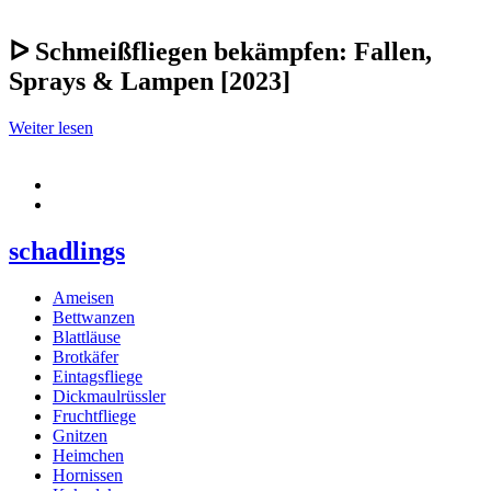
ᐅ Schmeißfliegen bekämpfen: Fallen,
Sprays & Lampen [2023]
Weiter lesen
schadlings
Ameisen
Bettwanzen
Blattläuse
Brotkäfer
Eintagsfliege
Dickmaulrüssler
Fruchtfliege
Gnitzen
Heimchen
Hornissen