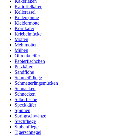
Kakerlaken
Kartoffelkäfer
Kellerassel
Kellerspinne
Kleidermotte
Kornkäfer
Kriebelmücke
Motten
Mehlmotten
Milben
Ohrenkneifer
Papierfischchen
Pelzkäfer
Sandflöhe
Schmeißfliege
Schmetterlingsmücken
Schnacken
Schnecken
Silberfische
Speckkäfer
Spinnen
Springschwänze
Stechfliege
Stubenfliege
Tigerschnegel