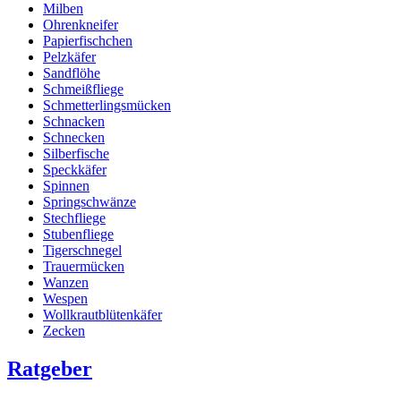
Milben
Ohrenkneifer
Papierfischchen
Pelzkäfer
Sandflöhe
Schmeißfliege
Schmetterlingsmücken
Schnacken
Schnecken
Silberfische
Speckkäfer
Spinnen
Springschwänze
Stechfliege
Stubenfliege
Tigerschnegel
Trauermücken
Wanzen
Wespen
Wollkrautblütenkäfer
Zecken
Ratgeber