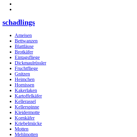
schadlings
Ameisen
Bettwanzen
Blattläuse
Brotkäfer
Eintagsfliege
Dickmaulrüssler
Fruchtfliege
Gnitzen
Heimchen
Hornissen
Kakerlaken
Kartoffelkäfer
Kellerassel
Kellerspinne
Kleidermotte
Kornkäfer
Kriebelmücke
Motten
Mehlmotten