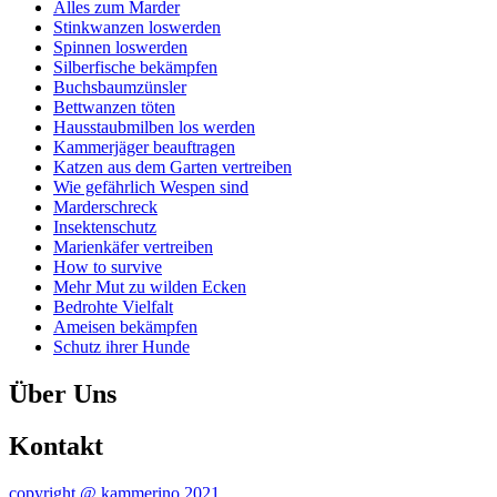
Alles zum Marder
Stinkwanzen loswerden
Spinnen loswerden
Silberfische bekämpfen
Buchsbaumzünsler
Bettwanzen töten
Hausstaubmilben los werden
Kammerjäger beauftragen
Katzen aus dem Garten vertreiben
Wie gefährlich Wespen sind
Marderschreck
Insektenschutz
Marienkäfer vertreiben
How to survive
Mehr Mut zu wilden Ecken
Bedrohte Vielfalt
Ameisen bekämpfen
Schutz ihrer Hunde
Über Uns
Kontakt
copyright @ kammerino 2021