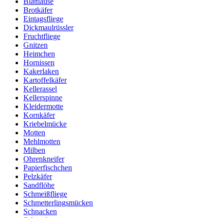
Blattläuse
Brotkäfer
Eintagsfliege
Dickmaulrüssler
Fruchtfliege
Gnitzen
Heimchen
Hornissen
Kakerlaken
Kartoffelkäfer
Kellerassel
Kellerspinne
Kleidermotte
Kornkäfer
Kriebelmücke
Motten
Mehlmotten
Milben
Ohrenkneifer
Papierfischchen
Pelzkäfer
Sandflöhe
Schmeißfliege
Schmetterlingsmücken
Schnacken