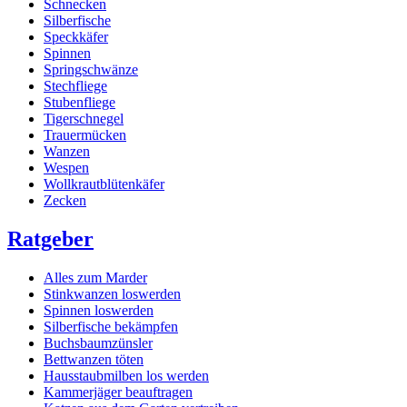
Schnecken
Silberfische
Speckkäfer
Spinnen
Springschwänze
Stechfliege
Stubenfliege
Tigerschnegel
Trauermücken
Wanzen
Wespen
Wollkrautblütenkäfer
Zecken
Ratgeber
Alles zum Marder
Stinkwanzen loswerden
Spinnen loswerden
Silberfische bekämpfen
Buchsbaumzünsler
Bettwanzen töten
Hausstaubmilben los werden
Kammerjäger beauftragen