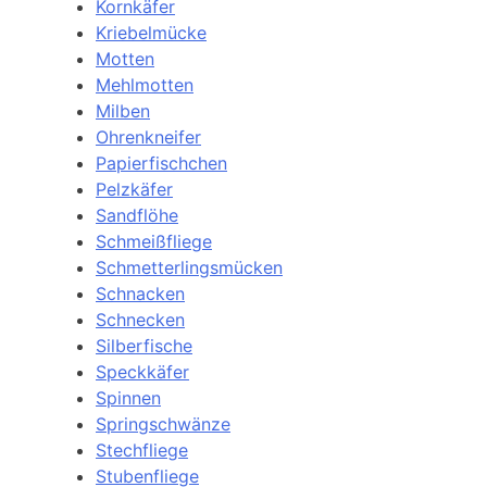
Kornkäfer
Kriebelmücke
Motten
Mehlmotten
Milben
Ohrenkneifer
Papierfischchen
Pelzkäfer
Sandflöhe
Schmeißfliege
Schmetterlingsmücken
Schnacken
Schnecken
Silberfische
Speckkäfer
Spinnen
Springschwänze
Stechfliege
Stubenfliege